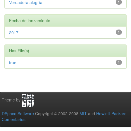
Verdadera alegría
1
Fecha de lanzamiento
2017
1
Has File(s)
true
1
Theme by
DSpace Software
Copyright © 2002-2008
MIT
and
Hewlett-Packard
-
Comentarios