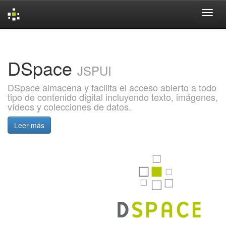
Skip
navigation
DSpace
JSPUI
DSpace almacena y facilita el acceso abierto a todo
tipo de contenido digital incluyendo texto, imágenes,
vídeos y colecciones de datos.
Leer más