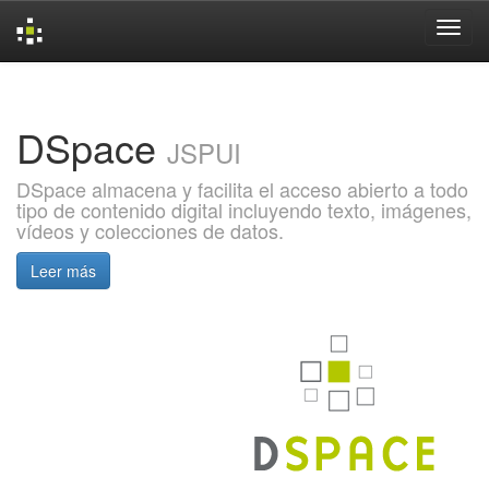
Skip
navigation
DSpace
JSPUI
DSpace almacena y facilita el acceso abierto a todo
tipo de contenido digital incluyendo texto, imágenes,
vídeos y colecciones de datos.
Leer más