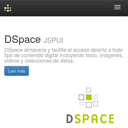
Skip
navigation
DSpace
JSPUI
DSpace almacena y facilita el acceso abierto a todo
tipo de contenido digital incluyendo texto, imágenes,
vídeos y colecciones de datos.
Leer más