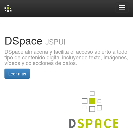
Skip
navigation
DSpace
JSPUI
DSpace almacena y facilita el acceso abierto a todo
tipo de contenido digital incluyendo texto, imágenes,
vídeos y colecciones de datos.
Leer más