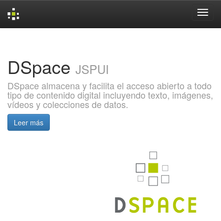
Skip
navigation
DSpace
JSPUI
DSpace almacena y facilita el acceso abierto a todo
tipo de contenido digital incluyendo texto, imágenes,
vídeos y colecciones de datos.
Leer más