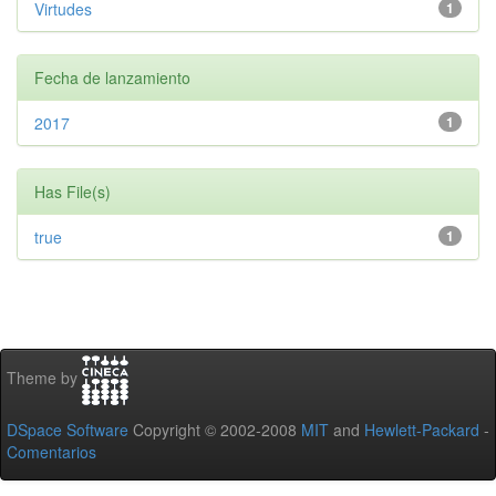
Virtudes
1
Fecha de lanzamiento
2017
1
Has File(s)
true
1
Theme by
DSpace Software
Copyright © 2002-2008
MIT
and
Hewlett-Packard
-
Comentarios