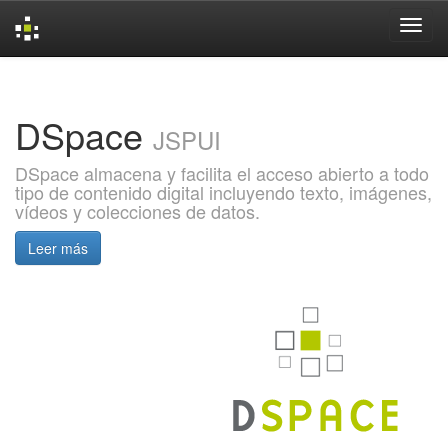
Skip
navigation
DSpace
JSPUI
DSpace almacena y facilita el acceso abierto a todo
tipo de contenido digital incluyendo texto, imágenes,
vídeos y colecciones de datos.
Leer más