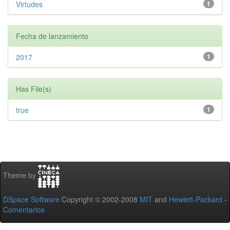
Virtudes
1
Fecha de lanzamiento
2017
1
Has File(s)
true
1
Theme by
DSpace Software
Copyright © 2002-2008
MIT
and
Hewlett-Packard
-
Comentarios