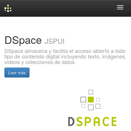
Skip
navigation
DSpace
JSPUI
DSpace almacena y facilita el acceso abierto a todo
tipo de contenido digital incluyendo texto, imágenes,
vídeos y colecciones de datos.
Leer más