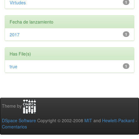
Virtudes
1
Fecha de lanzamiento
2017
1
Has File(s)
true
1
Theme by
DSpace Software
Copyright © 2002-2008
MIT
and
Hewlett-Packard
-
Comentarios