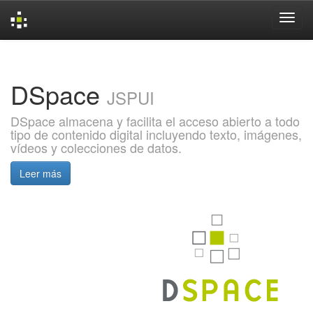
Skip
navigation
DSpace
JSPUI
DSpace almacena y facilita el acceso abierto a todo
tipo de contenido digital incluyendo texto, imágenes,
vídeos y colecciones de datos.
Leer más