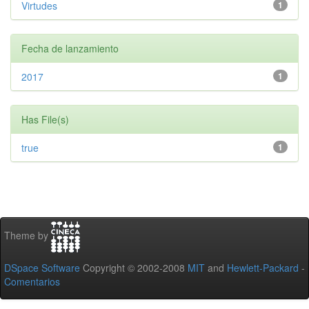
Virtudes
1
Fecha de lanzamiento
2017
1
Has File(s)
true
1
Theme by
DSpace Software
Copyright © 2002-2008
MIT
and
Hewlett-Packard
-
Comentarios