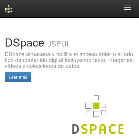
Skip
navigation
DSpace
JSPUI
DSpace almacena y facilita el acceso abierto a todo
tipo de contenido digital incluyendo texto, imágenes,
vídeos y colecciones de datos.
Leer más