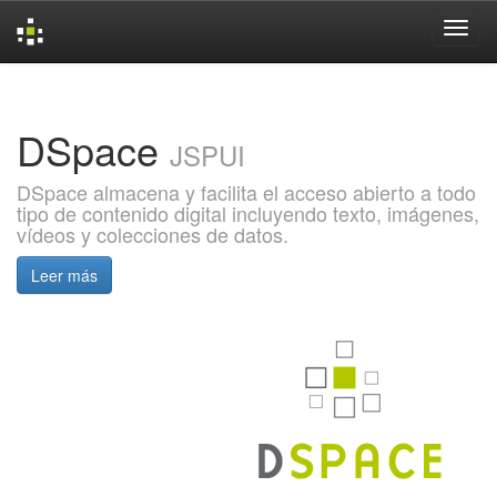
Skip
navigation
DSpace
JSPUI
DSpace almacena y facilita el acceso abierto a todo
tipo de contenido digital incluyendo texto, imágenes,
vídeos y colecciones de datos.
Leer más