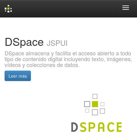
Skip
navigation
DSpace
JSPUI
DSpace almacena y facilita el acceso abierto a todo
tipo de contenido digital incluyendo texto, imágenes,
vídeos y colecciones de datos.
Leer más