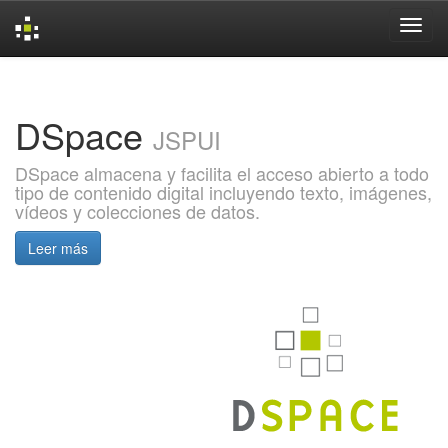
Skip
navigation
DSpace
JSPUI
DSpace almacena y facilita el acceso abierto a todo
tipo de contenido digital incluyendo texto, imágenes,
vídeos y colecciones de datos.
Leer más