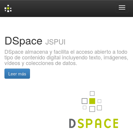
Skip
navigation
DSpace
JSPUI
DSpace almacena y facilita el acceso abierto a todo
tipo de contenido digital incluyendo texto, imágenes,
vídeos y colecciones de datos.
Leer más