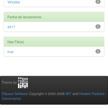
Virtudes
1
Fecha de lanzamiento
2017
1
Has File(s)
true
1
Theme by
DSpace Software
Copyright © 2002-2008
MIT
and
Hewlett-Packard
-
Comentarios