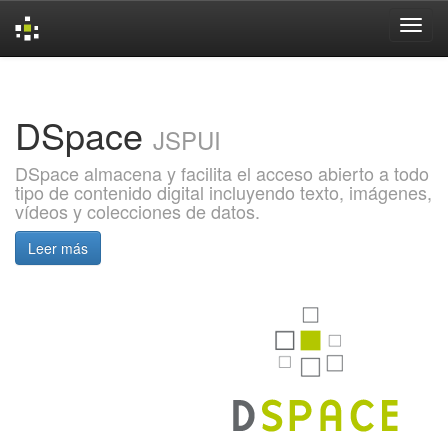
Skip
navigation
DSpace
JSPUI
DSpace almacena y facilita el acceso abierto a todo
tipo de contenido digital incluyendo texto, imágenes,
vídeos y colecciones de datos.
Leer más