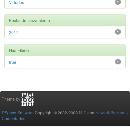
Virtudes
1
Fecha de lanzamiento
2017
1
Has File(s)
true
1
Theme by
DSpace Software
Copyright © 2002-2008
MIT
and
Hewlett-Packard
-
Comentarios