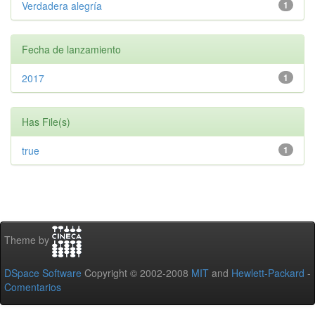
Verdadera alegría
1
Fecha de lanzamiento
2017
1
Has File(s)
true
1
Theme by
DSpace Software
Copyright © 2002-2008
MIT
and
Hewlett-Packard
-
Comentarios