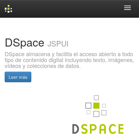
Skip
navigation
DSpace
JSPUI
DSpace almacena y facilita el acceso abierto a todo
tipo de contenido digital incluyendo texto, imágenes,
vídeos y colecciones de datos.
Leer más