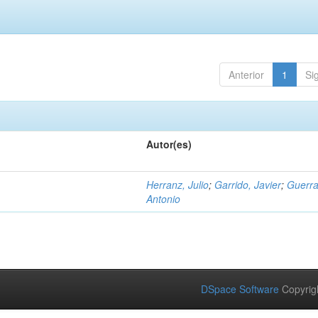
Anterior
1
Si
Autor(es)
Herranz, Julio
;
Garrido, Javier
;
Guerra
Antonio
DSpace Software
Copyrig