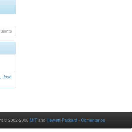
guiente
, José
ht © 2002-2008
MIT
and
Hewlett-Packard
-
Comentarios