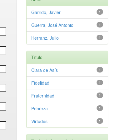
Garrido, Javier
1
Guerra, José Antonio
1
Herranz, Julio
1
Título
Clara de Asís
1
Fidelidad
1
Fraternidad
1
Pobreza
1
Virtudes
1