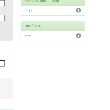
Fecha de lanzamiento
2017
1
Has File(s)
true
1