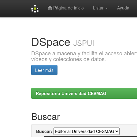
Página de inicio
Listar
Ayuda
Skip
navigation
DSpace
JSPUI
DSpace almacena y facilita el acceso abiert
vídeos y colecciones de datos.
Leer más
Repositorio Universidad CESMAG
Buscar
Buscar: