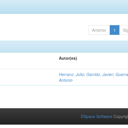
Anterior
1
Si
Autor(es)
Herranz, Julio
;
Garrido, Javier
;
Guerra
Antonio
DSpace Software
Copyrig