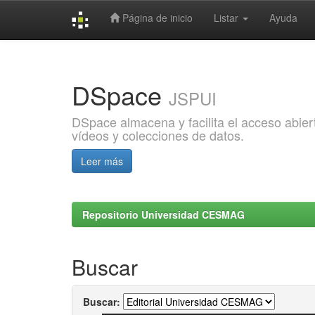
Página de inicio
Listar
Ayuda
Skip
navigation
DSpace
JSPUI
DSpace almacena y facilita el acceso abiert
vídeos y colecciones de datos.
Leer más
Repositorio Universidad CESMAG
Buscar
Buscar: