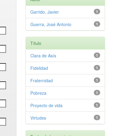
Garrido, Javier
1
Guerra, José Antonio
1
Título
Clara de Asís
1
Fidelidad
1
Fraternidad
1
Pobreza
1
Proyecto de vida
1
Virtudes
1