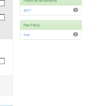
Fecha de lanzamiento
2017
1
Has File(s)
true
1