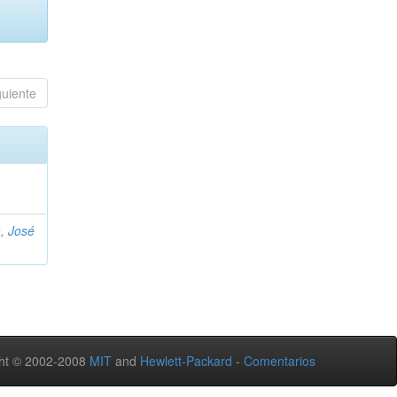
guiente
, José
ht © 2002-2008
MIT
and
Hewlett-Packard
-
Comentarios