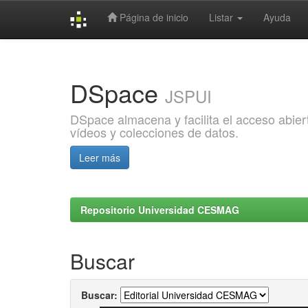
Página de inicio
Listar
Ayuda
Skip
navigation
DSpace
JSPUI
DSpace almacena y facilita el acceso abiert
vídeos y colecciones de datos.
Leer más
Repositorio Universidad CESMAG
Buscar
Buscar: