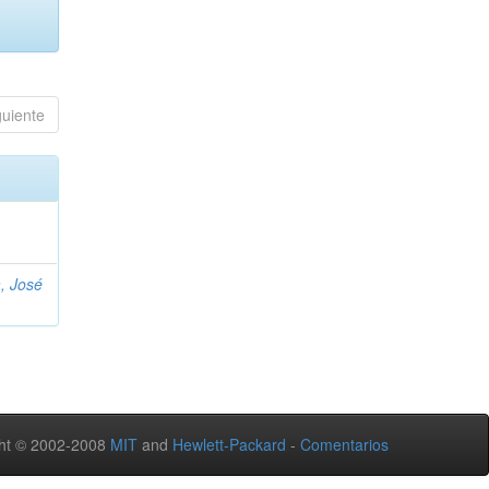
guiente
, José
ht © 2002-2008
MIT
and
Hewlett-Packard
-
Comentarios