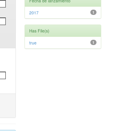
Fecha de lanzamiento
2017
1
Has File(s)
true
1