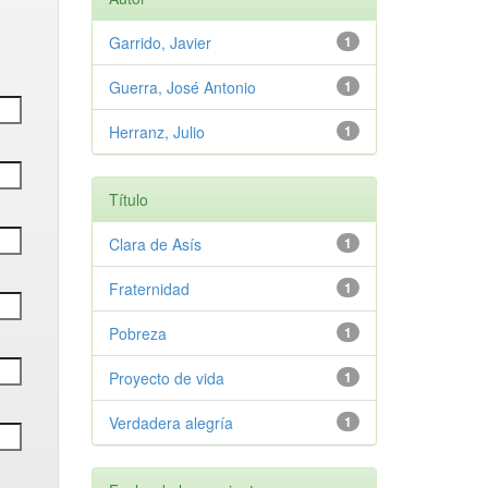
Garrido, Javier
1
Guerra, José Antonio
1
Herranz, Julio
1
Título
Clara de Asís
1
Fraternidad
1
Pobreza
1
Proyecto de vida
1
Verdadera alegría
1