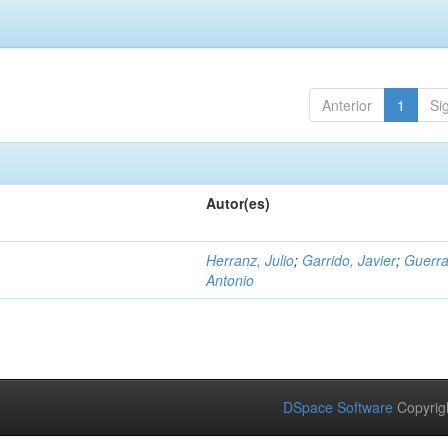
Anterior
1
Si
Autor(es)
Herranz, Julio
;
Garrido, Javier
;
Guerra
Antonio
DSpace Software
Copyrig