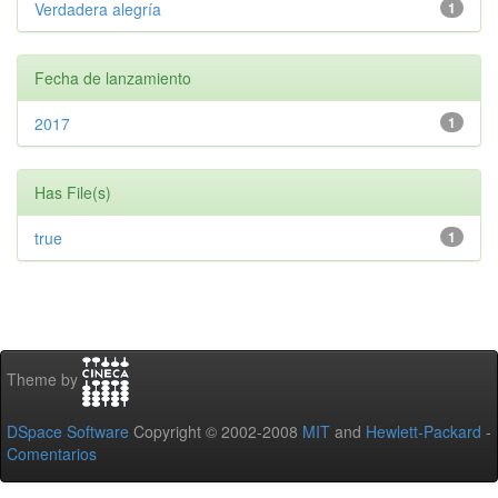
Verdadera alegría
1
Fecha de lanzamiento
2017
1
Has File(s)
true
1
Theme by
DSpace Software
Copyright © 2002-2008
MIT
and
Hewlett-Packard
-
Comentarios