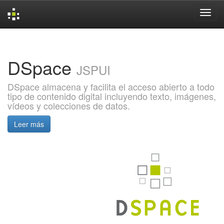
Skip
navigation
DSpace
JSPUI
DSpace almacena y facilita el acceso abierto a todo
tipo de contenido digital incluyendo texto, imágenes,
vídeos y colecciones de datos.
Leer más