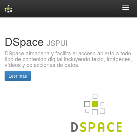
Skip
navigation
DSpace
JSPUI
DSpace almacena y facilita el acceso abierto a todo
tipo de contenido digital incluyendo texto, imágenes,
vídeos y colecciones de datos.
Leer más