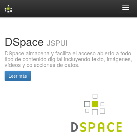
Skip
navigation
DSpace
JSPUI
DSpace almacena y facilita el acceso abierto a todo
tipo de contenido digital incluyendo texto, imágenes,
vídeos y colecciones de datos.
Leer más