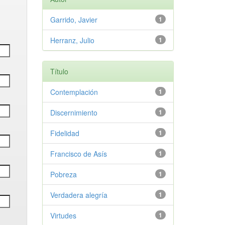
Garrido, Javier
1
Herranz, Julio
1
Título
Contemplación
1
Discernimiento
1
Fidelidad
1
Francisco de Asís
1
Pobreza
1
Verdadera alegría
1
Virtudes
1