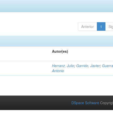
Anterior
1
Si
Autor(es)
Herranz, Julio
;
Garrido, Javier
;
Guerra
Antonio
DSpace Software
Copyrig