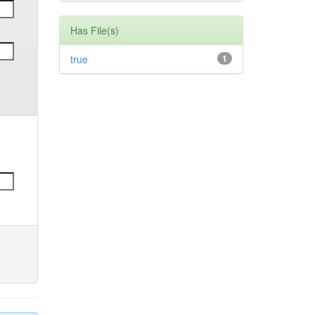
Has File(s)
true
1