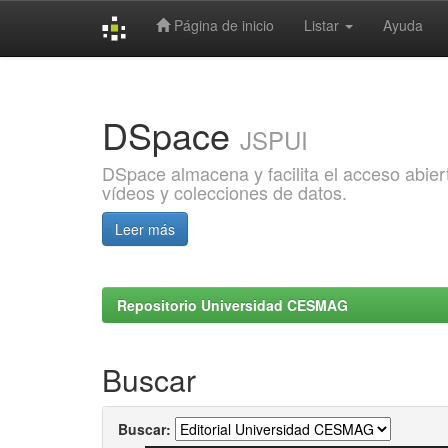
Página de inicio
Listar
Ayuda
Skip
navigation
DSpace
JSPUI
DSpace almacena y facilita el acceso abiert
vídeos y colecciones de datos.
Leer más
Repositorio Universidad CESMAG
Buscar
Buscar: