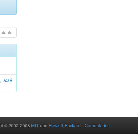
guiente
, José
ht © 2002-2008
MIT
and
Hewlett-Packard
-
Comentarios