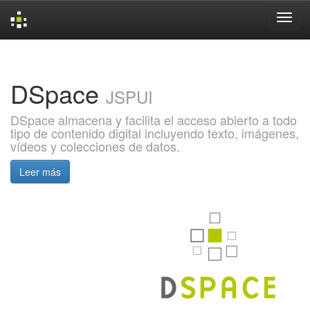
Skip
navigation
DSpace
JSPUI
DSpace almacena y facilita el acceso abierto a todo
tipo de contenido digital incluyendo texto, imágenes,
vídeos y colecciones de datos.
Leer más