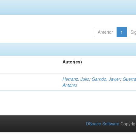
Anterior
1
Si
Autor(es)
Herranz, Julio
;
Garrido, Javier
;
Guerra
Antonio
DSpace Software
Copyrig