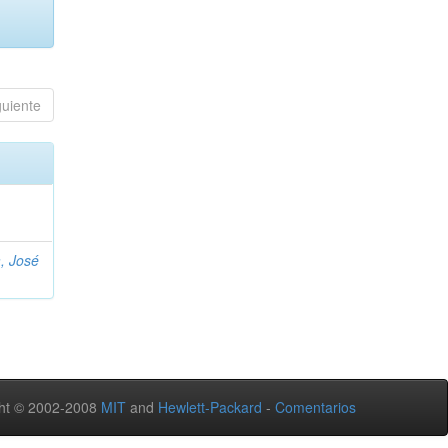
guiente
, José
ht © 2002-2008
MIT
and
Hewlett-Packard
-
Comentarios