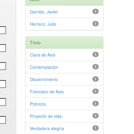
Garrido, Javier
1
Herranz, Julio
1
Título
Clara de Asís
1
Contemplación
1
Discernimiento
1
Francisco de Asís
1
Pobreza
1
Proyecto de vida
1
Verdadera alegría
1