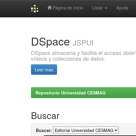
Página de inicio
Listar
Ayuda
Skip
navigation
DSpace
JSPUI
DSpace almacena y facilita el acceso abiert
vídeos y colecciones de datos.
Leer más
Repositorio Universidad CESMAG
Buscar
Buscar: