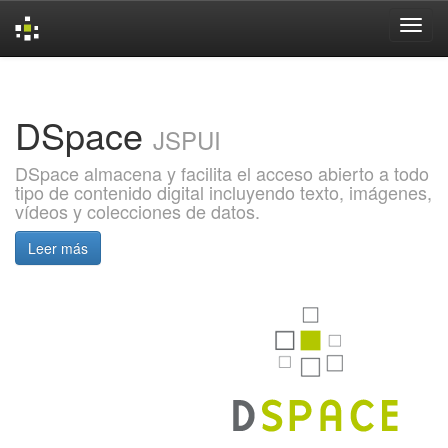
Skip
navigation
DSpace
JSPUI
DSpace almacena y facilita el acceso abierto a todo
tipo de contenido digital incluyendo texto, imágenes,
vídeos y colecciones de datos.
Leer más