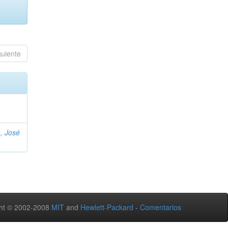
guiente
, José
ht © 2002-2008
MIT
and
Hewlett-Packard
-
Comentarios