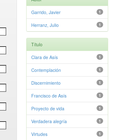
Garrido, Javier
1
Herranz, Julio
1
Título
Clara de Asís
1
Contemplación
1
Discernimiento
1
Francisco de Asís
1
Proyecto de vida
1
Verdadera alegría
1
Virtudes
1