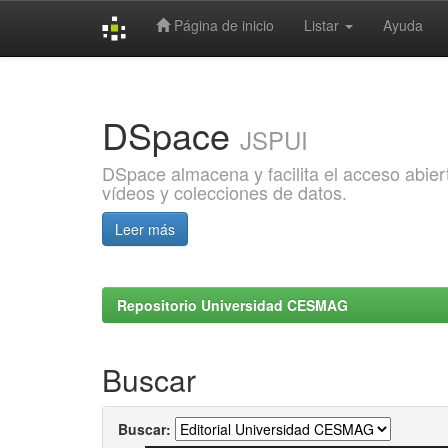
Página de inicio
Listar
Ayuda
Skip
navigation
DSpace
JSPUI
DSpace almacena y facilita el acceso abiert
vídeos y colecciones de datos.
Leer más
Repositorio Universidad CESMAG
Buscar
Buscar: