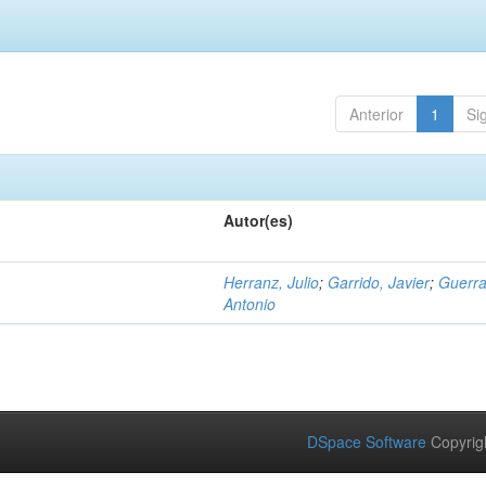
Anterior
1
Si
Autor(es)
Herranz, Julio
;
Garrido, Javier
;
Guerra
Antonio
DSpace Software
Copyrig