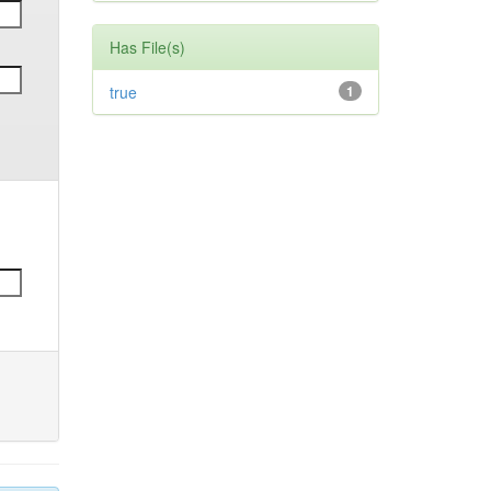
Has File(s)
true
1