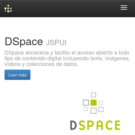
Skip
navigation
DSpace
JSPUI
DSpace almacena y facilita el acceso abierto a todo
tipo de contenido digital incluyendo texto, imágenes,
vídeos y colecciones de datos.
Leer más