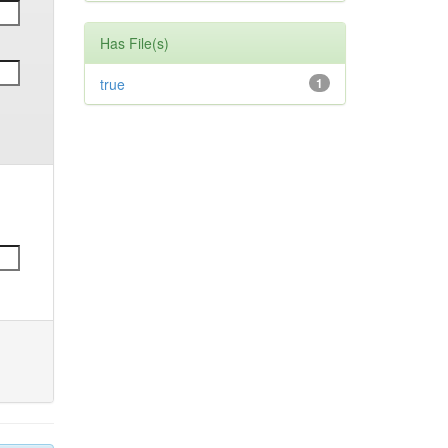
Has File(s)
true
1