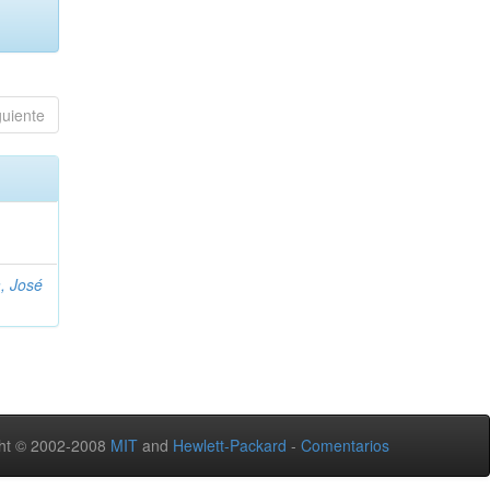
guiente
, José
ht © 2002-2008
MIT
and
Hewlett-Packard
-
Comentarios