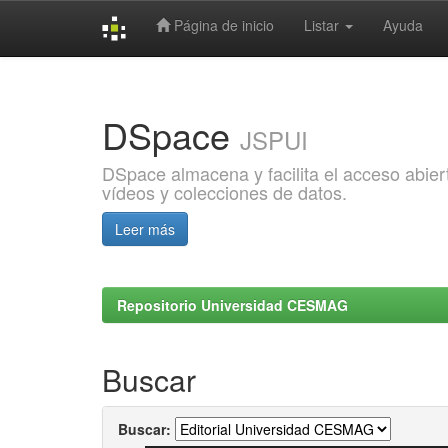
Página de inicio
Listar
Ayuda
Skip
navigation
DSpace
JSPUI
DSpace almacena y facilita el acceso abiert
vídeos y colecciones de datos.
Leer más
Repositorio Universidad CESMAG
Buscar
Buscar: