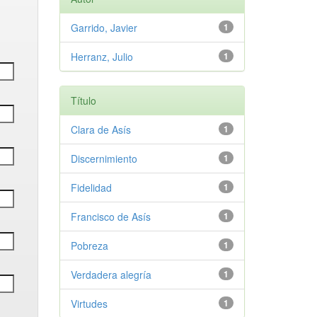
Garrido, Javier
1
Herranz, Julio
1
Título
Clara de Asís
1
Discernimiento
1
Fidelidad
1
Francisco de Asís
1
Pobreza
1
Verdadera alegría
1
Virtudes
1