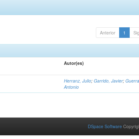
Anterior
1
Si
Autor(es)
Herranz, Julio
;
Garrido, Javier
;
Guerra
Antonio
DSpace Software
Copyrig