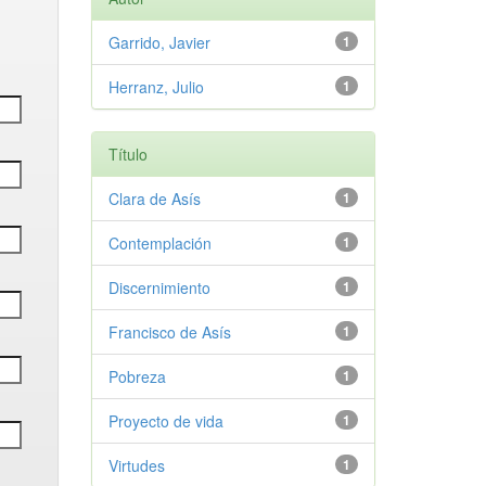
Garrido, Javier
1
Herranz, Julio
1
Título
Clara de Asís
1
Contemplación
1
Discernimiento
1
Francisco de Asís
1
Pobreza
1
Proyecto de vida
1
Virtudes
1