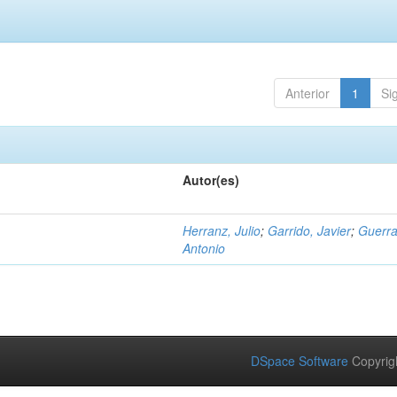
Anterior
1
Si
Autor(es)
Herranz, Julio
;
Garrido, Javier
;
Guerra
Antonio
DSpace Software
Copyrig