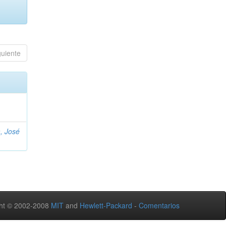
guiente
, José
ht © 2002-2008
MIT
and
Hewlett-Packard
-
Comentarios