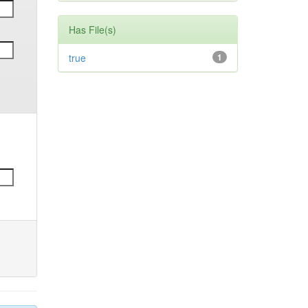
Has File(s)
true
1