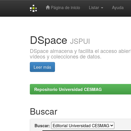
Página de inicio
Listar
Ayuda
Skip
navigation
DSpace
JSPUI
DSpace almacena y facilita el acceso abiert
vídeos y colecciones de datos.
Leer más
Repositorio Universidad CESMAG
Buscar
Buscar: