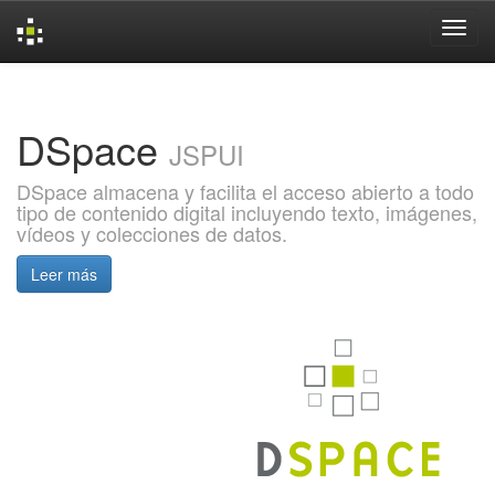
Skip
navigation
DSpace
JSPUI
DSpace almacena y facilita el acceso abierto a todo
tipo de contenido digital incluyendo texto, imágenes,
vídeos y colecciones de datos.
Leer más