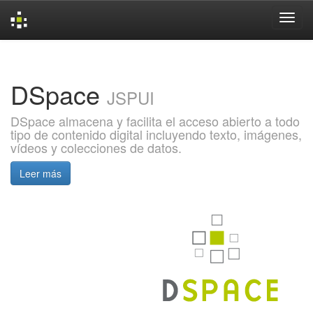
Skip
navigation
DSpace
JSPUI
DSpace almacena y facilita el acceso abierto a todo
tipo de contenido digital incluyendo texto, imágenes,
vídeos y colecciones de datos.
Leer más