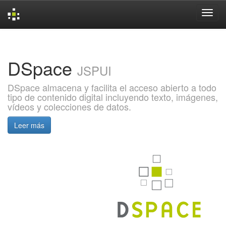
Skip
navigation
DSpace
JSPUI
DSpace almacena y facilita el acceso abierto a todo
tipo de contenido digital incluyendo texto, imágenes,
vídeos y colecciones de datos.
Leer más