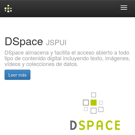
Skip
navigation
DSpace
JSPUI
DSpace almacena y facilita el acceso abierto a todo
tipo de contenido digital incluyendo texto, imágenes,
vídeos y colecciones de datos.
Leer más