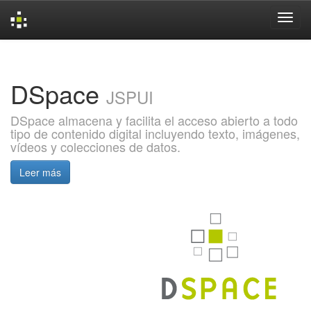
Skip
navigation
DSpace
JSPUI
DSpace almacena y facilita el acceso abierto a todo
tipo de contenido digital incluyendo texto, imágenes,
vídeos y colecciones de datos.
Leer más