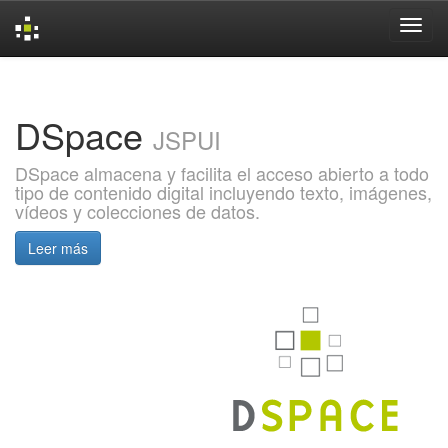
Skip
navigation
DSpace
JSPUI
DSpace almacena y facilita el acceso abierto a todo
tipo de contenido digital incluyendo texto, imágenes,
vídeos y colecciones de datos.
Leer más