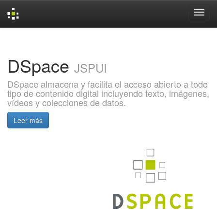
Skip
navigation
DSpace
JSPUI
DSpace almacena y facilita el acceso abierto a todo
tipo de contenido digital incluyendo texto, imágenes,
vídeos y colecciones de datos.
Leer más