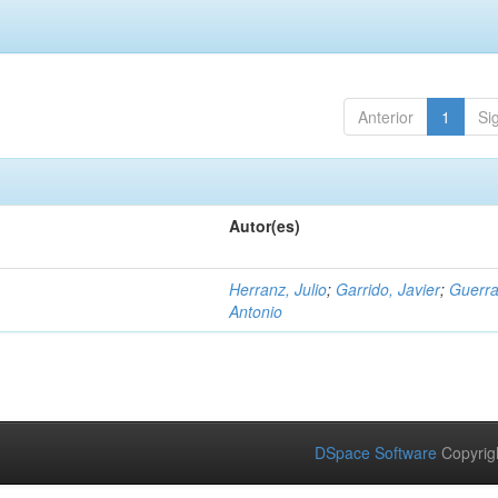
Anterior
1
Si
Autor(es)
Herranz, Julio
;
Garrido, Javier
;
Guerra
Antonio
DSpace Software
Copyrig