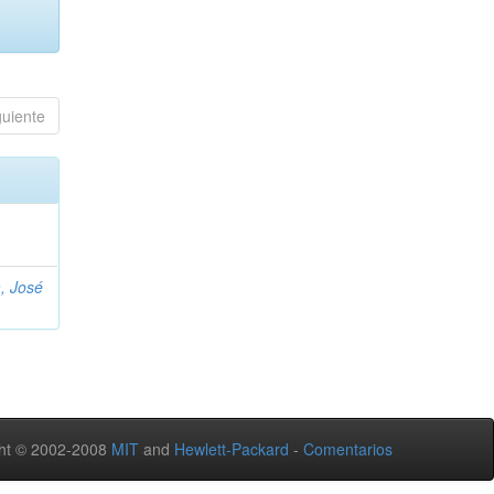
guiente
, José
ht © 2002-2008
MIT
and
Hewlett-Packard
-
Comentarios