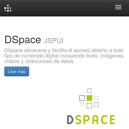
Skip
navigation
DSpace
JSPUI
DSpace almacena y facilita el acceso abierto a todo
tipo de contenido digital incluyendo texto, imágenes,
vídeos y colecciones de datos.
Leer más