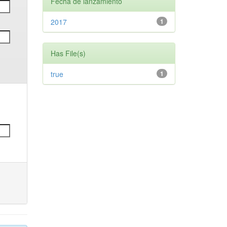
Fecha de lanzamiento
2017
1
Has File(s)
true
1