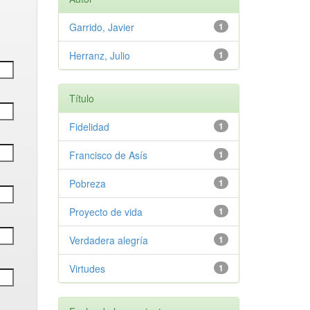
Garrido, Javier
1
Herranz, Julio
1
Título
Fidelidad
1
Francisco de Asís
1
Pobreza
1
Proyecto de vida
1
Verdadera alegría
1
Virtudes
1