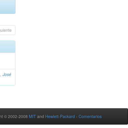
guiente
, José
ht © 2002-2008
MIT
and
Hewlett-Packard
-
Comentarios