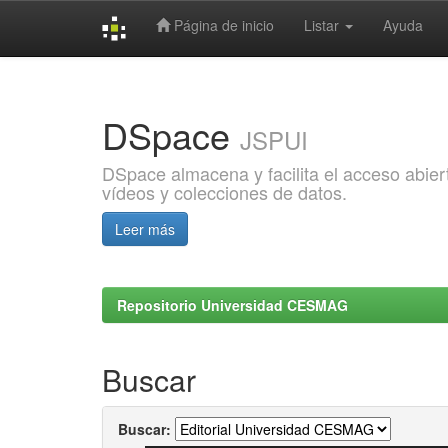
Página de inicio
Listar
Ayuda
Skip
navigation
DSpace
JSPUI
DSpace almacena y facilita el acceso abiert
vídeos y colecciones de datos.
Leer más
Repositorio Universidad CESMAG
Buscar
Buscar: