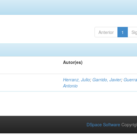
Anterior
1
Si
Autor(es)
Herranz, Julio
;
Garrido, Javier
;
Guerra
Antonio
DSpace Software
Copyrig