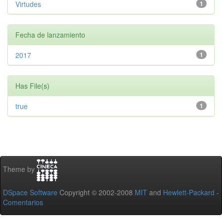
Virtudes
1
Fecha de lanzamiento
2017
1
Has File(s)
true
1
Theme by
DSpace Software
Copyright © 2002-2008
MIT
and
Hewlett-Packard
-
Comentarios