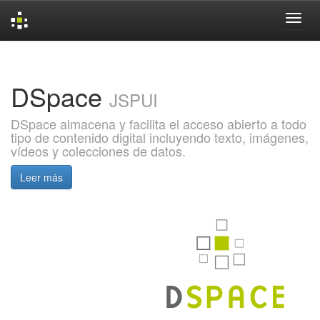
Skip
navigation
DSpace
JSPUI
DSpace almacena y facilita el acceso abierto a todo
tipo de contenido digital incluyendo texto, imágenes,
vídeos y colecciones de datos.
Leer más