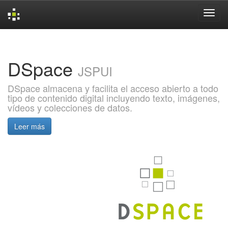
Skip
navigation
DSpace
JSPUI
DSpace almacena y facilita el acceso abierto a todo
tipo de contenido digital incluyendo texto, imágenes,
vídeos y colecciones de datos.
Leer más