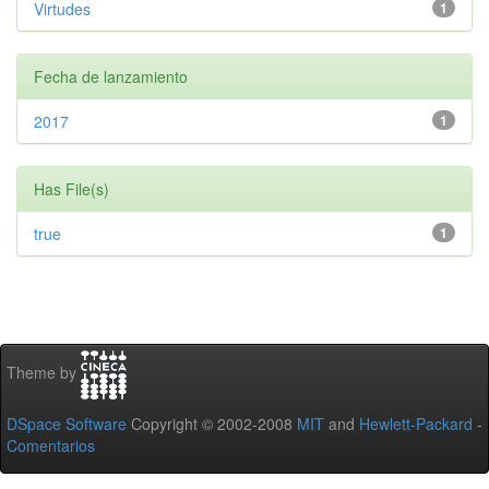
Virtudes
1
Fecha de lanzamiento
2017
1
Has File(s)
true
1
Theme by
DSpace Software
Copyright © 2002-2008
MIT
and
Hewlett-Packard
-
Comentarios