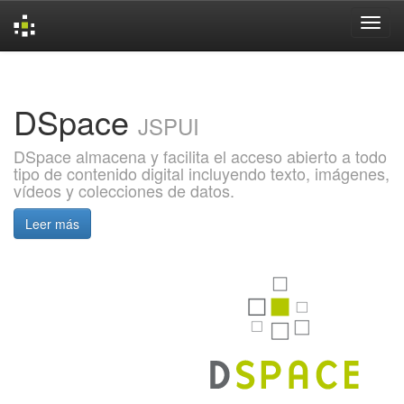
Skip
navigation
DSpace
JSPUI
DSpace almacena y facilita el acceso abierto a todo
tipo de contenido digital incluyendo texto, imágenes,
vídeos y colecciones de datos.
Leer más