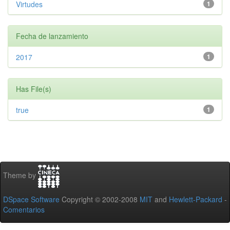
Virtudes
1
Fecha de lanzamiento
2017
1
Has File(s)
true
1
Theme by
DSpace Software
Copyright © 2002-2008
MIT
and
Hewlett-Packard
-
Comentarios