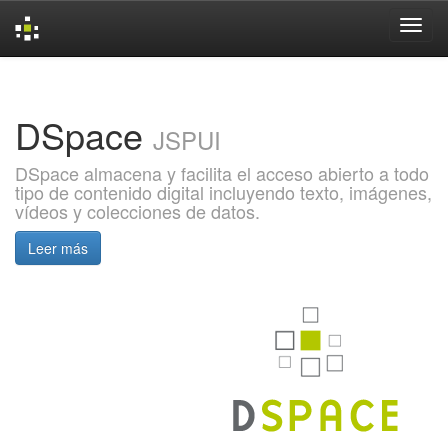
Skip
navigation
DSpace
JSPUI
DSpace almacena y facilita el acceso abierto a todo
tipo de contenido digital incluyendo texto, imágenes,
vídeos y colecciones de datos.
Leer más