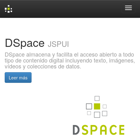
Skip
navigation
DSpace
JSPUI
DSpace almacena y facilita el acceso abierto a todo
tipo de contenido digital incluyendo texto, imágenes,
vídeos y colecciones de datos.
Leer más