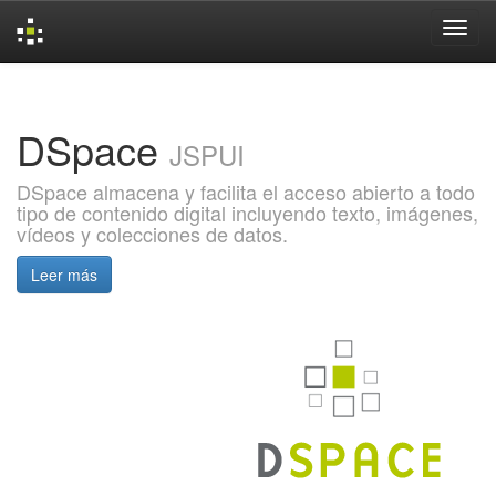
Skip
navigation
DSpace
JSPUI
DSpace almacena y facilita el acceso abierto a todo
tipo de contenido digital incluyendo texto, imágenes,
vídeos y colecciones de datos.
Leer más