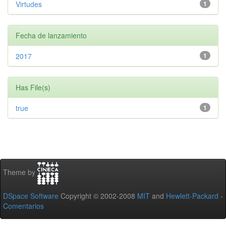
Virtudes
1
Fecha de lanzamiento
2017
1
Has File(s)
true
1
Theme by
DSpace Software
Copyright © 2002-2008
MIT
and
Hewlett-Packard
-
Comentarios