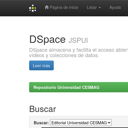
Página de inicio
Listar
Ayuda
Skip
navigation
DSpace
JSPUI
DSpace almacena y facilita el acceso abiert
vídeos y colecciones de datos.
Leer más
Repositorio Universidad CESMAG
Buscar
Buscar: