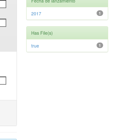
Fecha de lanzamiento
2017
1
Has File(s)
true
1