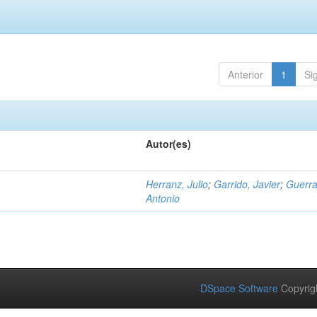
Anterior
1
Si
Autor(es)
Herranz, Julio
;
Garrido, Javier
;
Guerra
Antonio
DSpace Software
Copyrig