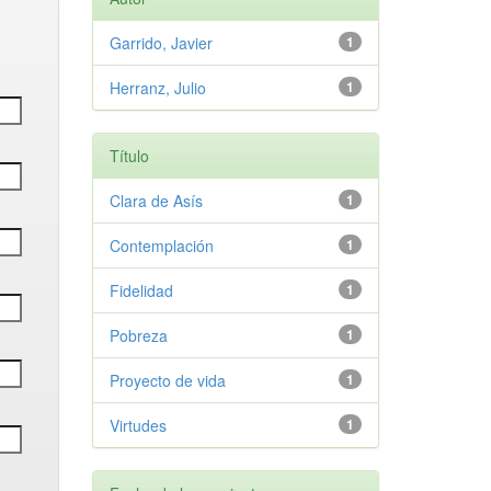
Garrido, Javier
1
Herranz, Julio
1
Título
Clara de Asís
1
Contemplación
1
Fidelidad
1
Pobreza
1
Proyecto de vida
1
Virtudes
1