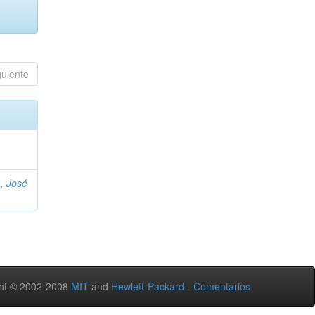
guiente
, José
ht © 2002-2008
MIT
and
Hewlett-Packard
-
Comentarios