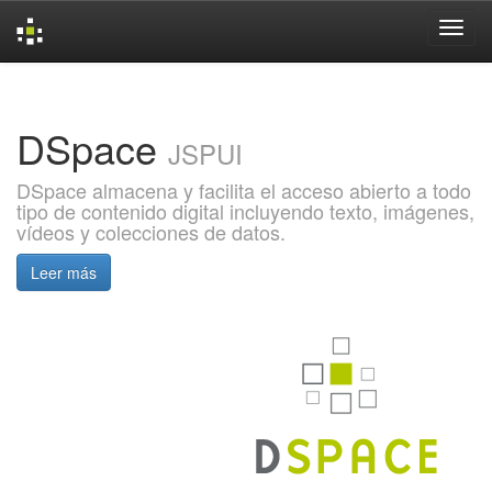
Skip
navigation
DSpace
JSPUI
DSpace almacena y facilita el acceso abierto a todo
tipo de contenido digital incluyendo texto, imágenes,
vídeos y colecciones de datos.
Leer más