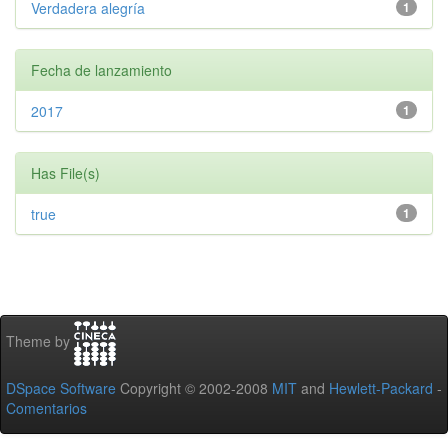
Verdadera alegría
1
Fecha de lanzamiento
2017
1
Has File(s)
true
1
Theme by
DSpace Software
Copyright © 2002-2008
MIT
and
Hewlett-Packard
-
Comentarios