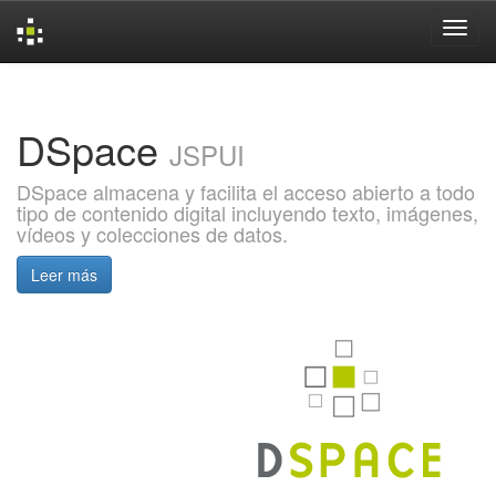
Skip
navigation
DSpace
JSPUI
DSpace almacena y facilita el acceso abierto a todo
tipo de contenido digital incluyendo texto, imágenes,
vídeos y colecciones de datos.
Leer más