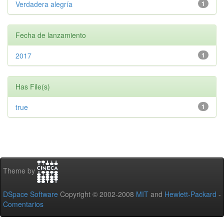
Verdadera alegría
1
Fecha de lanzamiento
2017
1
Has File(s)
true
1
Theme by
DSpace Software
Copyright © 2002-2008
MIT
and
Hewlett-Packard
-
Comentarios