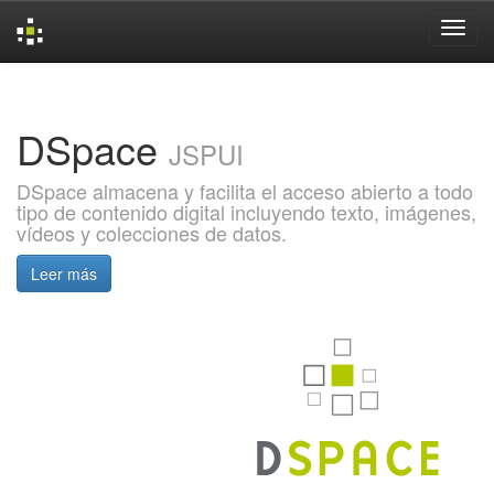
Skip
navigation
DSpace
JSPUI
DSpace almacena y facilita el acceso abierto a todo
tipo de contenido digital incluyendo texto, imágenes,
vídeos y colecciones de datos.
Leer más