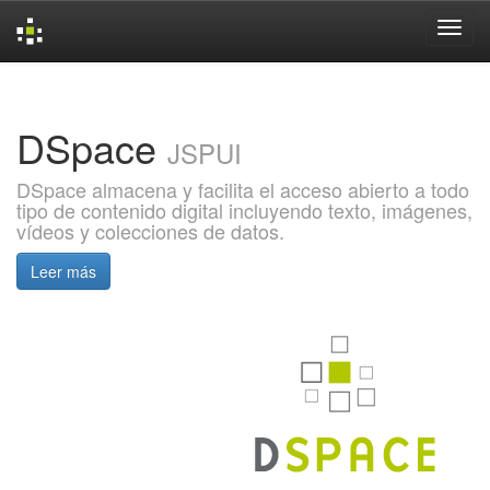
Skip
navigation
DSpace
JSPUI
DSpace almacena y facilita el acceso abierto a todo
tipo de contenido digital incluyendo texto, imágenes,
vídeos y colecciones de datos.
Leer más